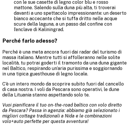
con le sue casette di legno color blu e rosso
mattone. Salendo sulla duna più alta, ti troverai
davanti a uno spettacolo impressionante: un deserto
bianco accecante che si tuffa dritto nelle acque
scure della laguna, a un passo dal confine con
l’enclave di Kaliningrad.
Perché farlo adesso?
Perché è una meta ancora fuori dai radar del turismo di
massa italiano. Mentre tutti si affolleranno nelle solite
località, tu potrai goderti il tramonto da una duna gigante
nel Baltico, respirando un’aria purissima e soggiornando
in una tipica guesthouse di legno locale.
C’è un intero mondo da scoprire subito fuori dal cancello
di casa nostra. I voli da Pescara sono operativi, le dune
della Lituania stanno aspettando solo te.
Vuoi pianificare il tuo on-the-road baltico con volo diretto
da Pescara? Passa in agenzia: abbiamo già selezionato i
migliori cottage tradizionali a Nida e le combinazioni
volo+auto perfette per questa avventura!