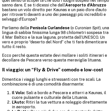
quel senso di scoperta che solo i luoghi sospesi nel tempo
sanno dare. E se ti dicessi che dall’
Aeroporto d’Abruzzo
bastano un volo diretto per Kaunas e un paio d’ore d’auto
per ritrovarti davanti a uno dei paesaggi più incredibili e
selvaggi d’Europa?
Parliamo della
Penisola Curlandese
(o
Curonian Spit
), una
lingua di sabbia finissima lunga 98 chilometri sospesa tra
il Mar Baltico e la sua laguna, protetta dall’UNESCO. Un
vero e proprio “deserto del Nord” che ti farà dimenticare
tutto il resto.
Ecco perché questa estate devi mollare i soliti itinerari e
decollare da Pescara verso questa meraviglia lituana.
Il viaggio: un “Fly & Drive” comodo e low-cost
Dimentica i viaggi lunghi e stressanti con tre scali. La
combinazione è di una comodità disarmante:
Il Volo:
Sali a bordo a Pescara e atterri a Kaunas, il
cuore pulsante e culturale della Lituania.
L’Auto:
Ritiri la tua vettura a noleggio direttamente
in aeroporto.