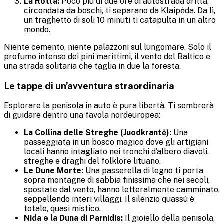
La Rotta:
Poco più di due ore di autostrada dritta,
circondata da boschi, ti separano da Klaipėda. Da lì,
un traghetto di soli 10 minuti ti catapulta in un altro
mondo.
Niente cemento, niente palazzoni sul lungomare. Solo il
profumo intenso dei pini marittimi, il vento del Baltico e
una strada solitaria che taglia in due la foresta.
Le tappe di un’avventura straordinaria
Esplorare la penisola in auto è pura libertà. Ti sembrerà
di guidare dentro una favola nordeuropea:
La Collina delle Streghe (Juodkrantė):
Una
passeggiata in un bosco magico dove gli artigiani
locali hanno intagliato nei tronchi d’albero diavoli,
streghe e draghi del folklore lituano.
Le Dune Morte:
Una passerella di legno ti porta
sopra montagne di sabbia finissima che nei secoli,
spostate dal vento, hanno letteralmente camminato,
seppellendo interi villaggi. Il silenzio quassù è
totale, quasi mistico.
Nida e la Duna di Parnidis:
Il gioiello della penisola,