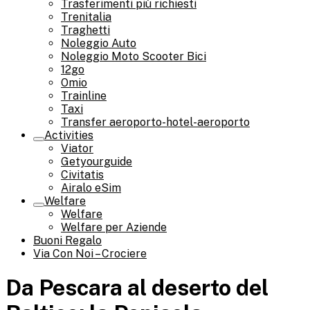
Trasferimenti più richiesti
Trenitalia
Traghetti
Noleggio Auto
Noleggio Moto Scooter Bici
12go
Omio
Trainline
Taxi
Transfer aeroporto-hotel-aeroporto
Activities
Viator
Getyourguide
Civitatis
Airalo eSim
Welfare
Welfare
Welfare per Aziende
Buoni Regalo
Via Con Noi – Crociere
Da Pescara al deserto del