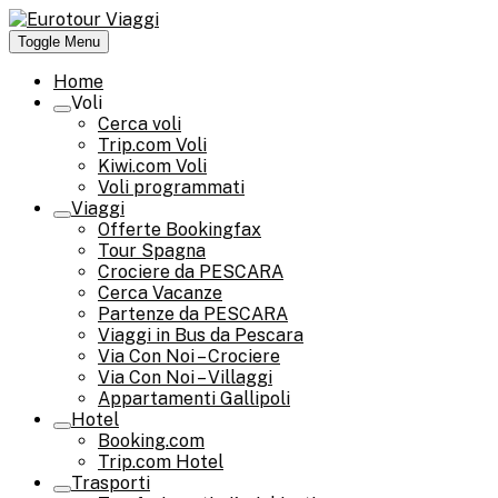
Skip
to
Toggle Menu
Eurotour Viaggi
Il mondo in grande stile!
content
Home
Voli
Cerca voli
Trip.com Voli
Kiwi.com Voli
Voli programmati
Viaggi
Offerte Bookingfax
Tour Spagna
Crociere da PESCARA
Cerca Vacanze
Partenze da PESCARA
Viaggi in Bus da Pescara
Via Con Noi – Crociere
Via Con Noi – Villaggi
Appartamenti Gallipoli
Hotel
Booking.com
Trip.com Hotel
Trasporti