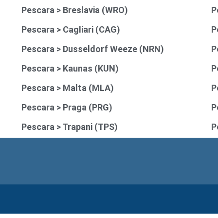
Pescara > Breslavia (WRO)
P
Pescara > Cagliari (CAG)
P
Pescara > Dusseldorf Weeze (NRN)
P
Pescara > Kaunas (KUN)
P
Pescara > Malta (MLA)
P
Pescara > Praga (PRG)
P
Pescara > Trapani (TPS)
P